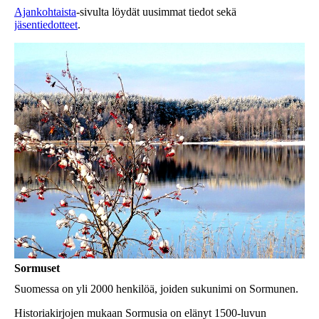
Ajankohtaista
-sivulta löydät uusimmat tiedot sekä
jäsentiedotteet
.
Sormuset
Suomessa on yli 2000 henkilöä, joiden sukunimi on Sormunen.
Historiakirjojen mukaan Sormusia on elänyt 1500-luvun