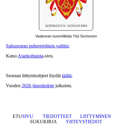
Vaakunan suunnittelija Yrjö Sormunen
Sukuseuran puheenjohtaja vaihtui,
Katso
Ajankohtaista
-sivu.
Seuraan liittymisohjeet löydät
täältä
.
Vuoden
2026 jäsentiedote
julkaistu.
ETU
SIVU
TIEDOTTEET
LIITTYMINEN
SUKUKIRJA
YHTEYSTIEDOT