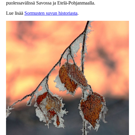
puolessavälissä Savossa ja Etelä-Pohjanmaalla.
Lue lisää
Sormusten suvun historiasta
.