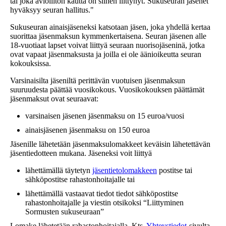
tai joka avioliiton kautta on siihen liittynyt. Sukuseuran jäsenet
hyväksyy seuran hallitus."
Sukuseuran ainaisjäseneksi katsotaan jäsen, joka yhdellä kertaa
suorittaa jäsenmaksun kymmenkertaisena. Seuran jäsenen alle
18-vuotiaat lapset voivat liittyä seuraan nuorisojäseninä, jotka
ovat vapaat jäsenmaksusta ja joilla ei ole äänioikeutta seuran
kokouksissa.
Varsinaisilta jäseniltä perittävän vuotuisen jäsenmaksun
suuruudesta päättää vuosikokous. Vuosikokouksen päättämät
jäsenmaksut ovat seuraavat:
varsinaisen jäsenen jäsenmaksu on 15 euroa/vuosi
ainaisjäsenen jäsenmaksu on 150 euroa
Jäsenille lähetetään jäsenmaksulomakkeet keväisin lähetettävän
jäsentiedotteen mukana. Jäseneksi voit liittyä
lähettämällä täytetyn
jäsentietolomakkeen
postitse tai
sähköpostitse rahastonhoitajalle tai
lähettämällä vastaavat tiedot tiedot sähköpostitse
rahastonhoitajalle ja viestin otsikoksi “Liittyminen
Sormusten sukuseuraan”
Lomake lähetetään rahastonhoitajalla. Kts.
Yhteystiedot
-sivulta