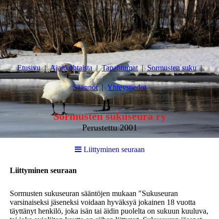
Etusivu
Ajankohtaista
Tapahtumat
Sormusten suku
Säännöt
Yhteystiedot
Sormusten sukuseura ry
Perustettu 2001
Liittyminen seuraan
Liittyminen seuraan
Sormusten sukuseuran sääntöjen mukaan "Sukuseuran
varsinaiseksi jäseneksi voidaan hyväksyä jokainen 18 vuotta
täyttänyt henkilö, joka isän tai äidin puolelta on sukuun kuuluva,